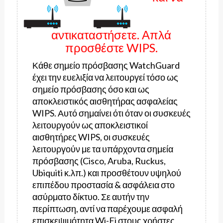
αντικαταστήσετε. Απλά
προσθέστε WIPS.
Κάθε σημείο πρόσβασης WatchGuard
έχει την ευελιξία να λειτουργεί τόσο ως
σημείο πρόσβασης όσο και ως
αποκλειστικός αισθητήρας ασφαλείας
WIPS. Αυτό σημαίνει ότι όταν οι συσκευές
λειτουργούν ως αποκλειστικοί
αισθητήρες WIPS, οι συσκευές
λειτουργούν με τα υπάρχοντα σημεία
πρόσβασης (Cisco, Aruba, Ruckus,
Ubiquiti κ.λπ.) και προσθέτουν υψηλού
επιπέδου προστασία & ασφάλεια στο
ασύρματο δίκτυο. Σε αυτήν την
περίπτωση, αντί να παρέχουμε ασφαλή
επισκεψιμότητα Wi-Fi στους χρήστες,