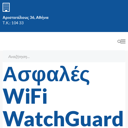
Αριστοτέλους 36, Αθήνα
Τ.Κ.: 104 33
Ασφαλές
WiFi
WatchGuard