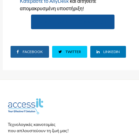
Κατεβάστε το AnyDesk
και αιτηθείτε
απομακρυσμένη υποστήριξη!
ΚΑΤΕΒΆΣΤΕ ΤΟ ANYDESK
FACEBOOK
TWITTER
LINKEDIN
Τεχνολογικές καινοτομίες
που απλουστεύουν τη ζωή μας!