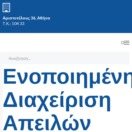
Αριστοτέλους 36, Αθήνα
Τ.Κ.: 104 33
Ενοποιημέν
Διαχείριση
Απειλών